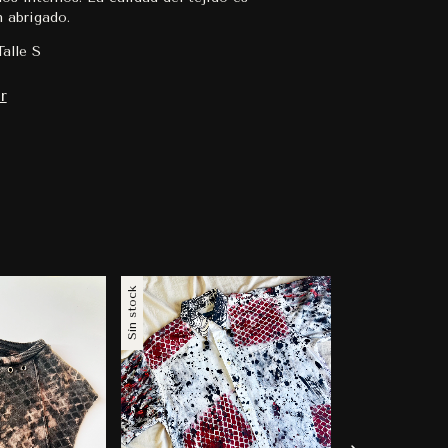
n abrigado.
Talle S
r
Sin stock
Sin stock