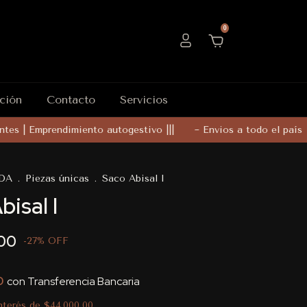
0
ción
Contacto
Servicios
s | Emprendimiento autogestivo |||
~ Envios a todo el país
-
DA
.
Piezas únicas
.
Saco Abisal I
isal I
00
-
27
%
OFF
0
con
Transferencia Bancaria
interés de
$44.000,00