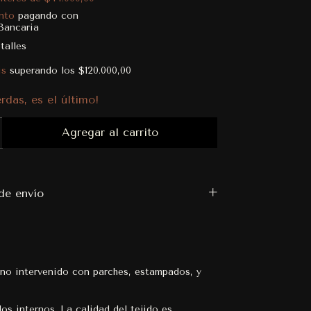
nto
pagando con
Bancaria
talles
is
superando los
$120.000,00
rdas, es el último!
e envío
rno intervenido con parches, estampados, y
los internos. La calidad del tejido es