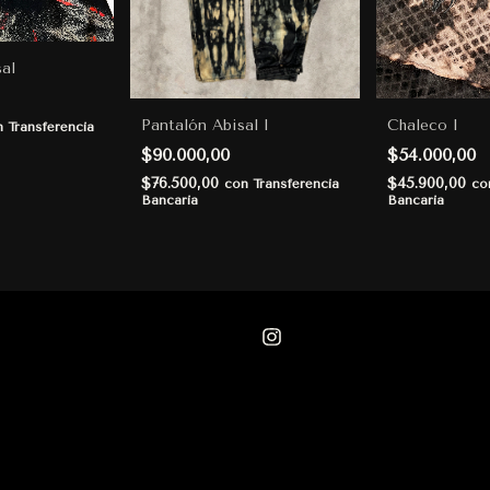
al
Pantalón Abisal I
Chaleco I
n
Transferencia
$90.000,00
$54.000,00
$76.500,00
$45.900,00
con
Transferencia
co
Bancaria
Bancaria