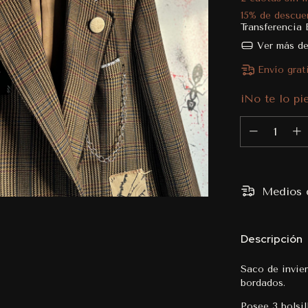
15% de descue
Transferencia 
Ver más de
Envío grat
¡No te lo pie
Medios d
Descripción
Saco de invie
bordados.
Posee 3 bolsil