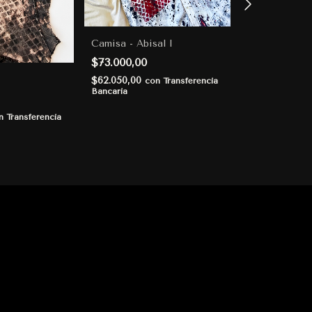
Camisa - Abisal I
$73.000,00
Pantalón Abis
$62.050,00
con
Transferencia
Bancaria
$90.000,00
$76.500,00
n
Transferencia
co
Bancaria