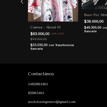
Buzo Pez Abis
$58.000,00
lote-Abisal
Camisa - Abisal III
$49.300,00
co
Bancaria
$63.000,00
-
14
%
OFF
$73.000,00
Transferencia
$53.550,00
con
Transferencia
Bancaria
Contactános
541128163465
1128163465
axolotesingenero@gmail.com