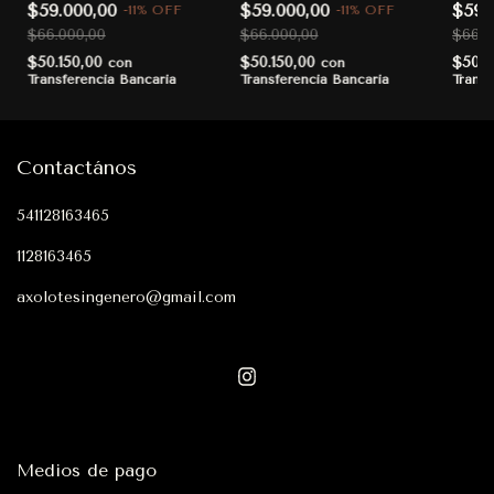
$59.000,00
$59.000,00
$59.
-
11
%
OFF
-
11
%
OFF
$66.000,00
$66.000,00
$66.0
$50.150,00
$50.150,00
$50.1
con
con
Transferencia Bancaria
Transferencia Bancaria
Transf
Contactános
541128163465
1128163465
axolotesingenero@gmail.com
Medios de pago